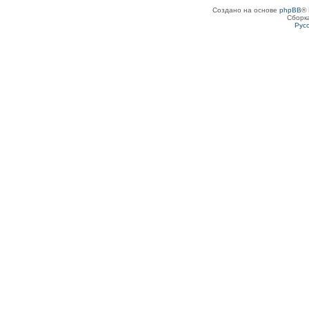
Создано на основе
phpBB
® 
Сборк
Рус