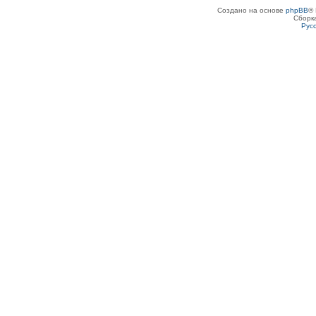
Создано на основе
phpBB
® 
Сборк
Рус