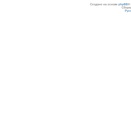
Создано на основе
phpBB
® 
Сборк
Рус