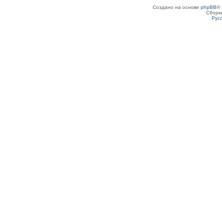
Создано на основе
phpBB
® 
Сборк
Рус