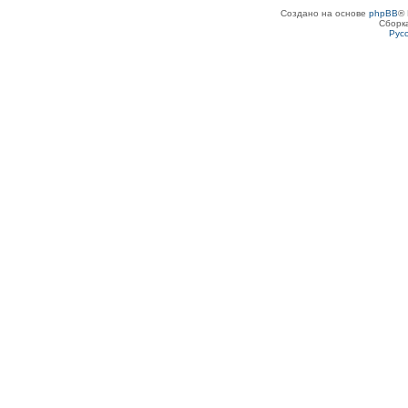
Создано на основе
phpBB
® 
Сборк
Рус