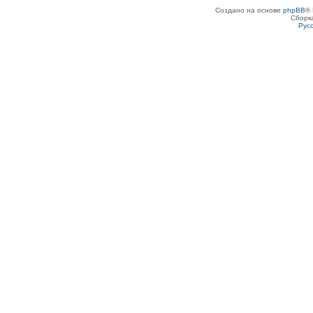
Создано на основе
phpBB
® 
Сборк
Рус