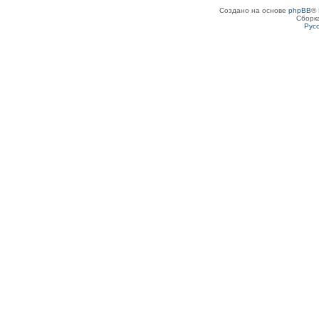
Создано на основе
phpBB
® 
Сборк
Рус