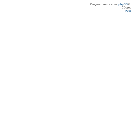
Создано на основе
phpBB
® 
Сборк
Рус