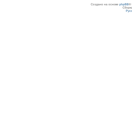
Создано на основе
phpBB
® 
Сборк
Рус