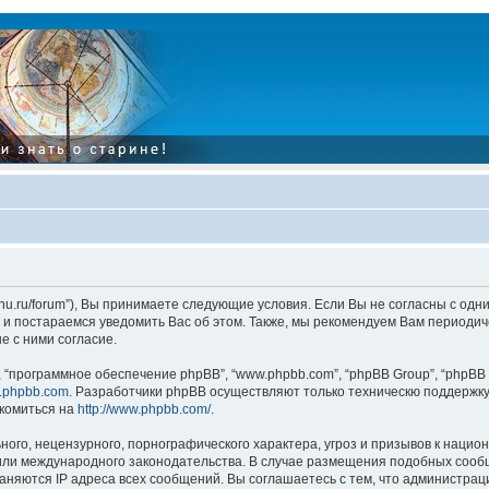
tarinu.ru/forum”), Вы принимаете следующие условия. Если Вы не согласны с од
и постараемся уведомить Вас об этом. Также, мы рекомендуем Вам периодиче
 с ними согласие.
“программное обеспечение phpBB”, “www.phpbb.com”, “phpBB Group”, “phpBB 
.phpbb.com
. Разработчики phpBB осуществляют только техническю поддержку
комиться на
http://www.phpbb.com/
.
ого, нецензурного, порнографического характера, угроз и призывов к наци
”, или международного законодательства. В случае размещения подобных соо
аняются IP адреса всех сообщений. Вы соглашаетесь с тем, что администрац