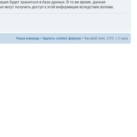
ация будет храниться в базе данных. В то же время, данная
ые могут получить доступ к этой информации вследствие взлома.
Наша команда
•
Удалить cookies форума
• Часовой пояс: UTC + 3 часа