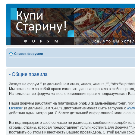
Список форумов
- Общие правила
Заходя на форум “” (в дальнейшем «мы», «нас», «наш», “”, “http://kupis
Мы оставляем за собой право изменить данные правила в любое время, 
Использование форума «» после изменения правил подразумевает Ваше
Наши форумы работают на платформе phpBB (в дальнейшем “они”, “их”, 
License
” (в дальнейшем “GPL”). Дистрибутив может быть загружен с
www
действия администрации. С более детальной информацией можно озна
Вы подтверждаете своё согласие не размещать сообщения оскорбительн
страны, страны, которая предоставляет услуги хостинга для форума “
поставить об этом в известность Вашего провайдера. С этой целью сохр