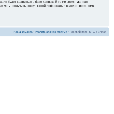
ация будет храниться в базе данных. В то же время, данная
ые могут получить доступ к этой информации вследствие взлома.
Наша команда
•
Удалить cookies форума
• Часовой пояс: UTC + 3 часа