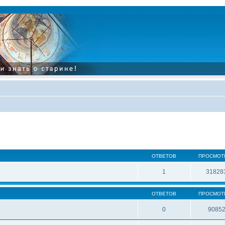
ОТВЕТОВ
ПРОСМОТ
1
31828
ОТВЕТОВ
ПРОСМОТ
0
9085