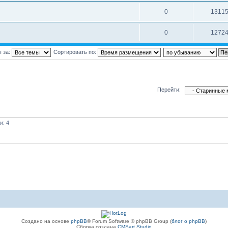
0
1311
0
1272
 за:
Сортировать по:
Перейти:
и: 4
Создано на основе
phpBB
® Forum Software © phpBB Group (
блог о phpBB
)
Сборка создана
CMSart Studio