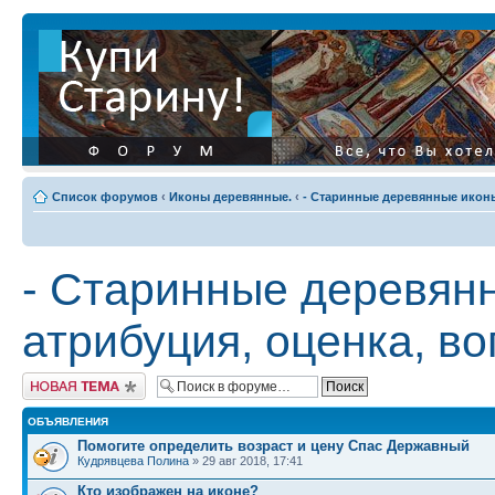
Список форумов
‹
Иконы деревянные.
‹
- Старинные деревянные иконы
- Старинные деревянн
атрибуция, оценка, во
Начать новую тему
ОБЪЯВЛЕНИЯ
Помогите определить возраст и цену Спас Державный
Кудрявцева Полина
» 29 авг 2018, 17:41
Кто изображен на иконе?