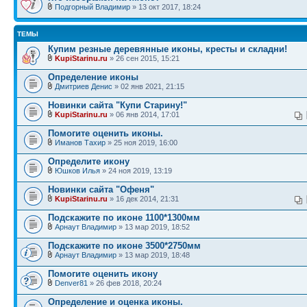
Подгорный Владимир
» 13 окт 2017, 18:24
ТЕМЫ
Купим резные деревянные иконы, кресты и складни!
KupiStarinu.ru
» 26 сен 2015, 15:21
Определение иконы
Дмитриев Денис
» 02 янв 2021, 21:15
Новинки сайта "Купи Старину!"
KupiStarinu.ru
» 06 янв 2014, 17:01
Помогите оценить иконы.
Иманов Тахир
» 25 ноя 2019, 16:00
Определите икону
Юшков Илья
» 24 ноя 2019, 13:19
Новинки сайта "Офеня"
KupiStarinu.ru
» 16 дек 2014, 21:31
Подскажите по иконе 1100*1300мм
Арнаут Владимир
» 13 мар 2019, 18:52
Подскажите по иконе 3500*2750мм
Арнаут Владимир
» 13 мар 2019, 18:48
Помогите оценить икону
Denver81
» 26 фев 2018, 20:24
Определение и оценка иконы.