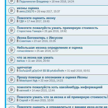
Подыниногин Владимир
» 18 янв 2018, 14:24
иконы оценка
aleks230270
» 26 мар 2017, 15:37
Помогите оценить икону
ГДН
» 17 янв 2017, 19:43
Помогите пожалуйста узнать примерную стоимость
Старостина Тамара
» 28 дек 2016, 19:42
Икона Богоматерь с Иисусом
Советник
» 23 окт 2016, 15:35
Небольшая иконка определение и оценка
romazolotarev
» 25 авг 2016, 11:57
что за икона как узнать
barkas
» 11 авг 2016, 20:50
щепчатая
БоЛьШоЙ дОрОгИ $$ $$ рАзБоЙнИк
» 31 май 2016, 00:51
Прошу помощи в опознании и оценке Иконы
Motorsport Ngk
» 22 ноя 2015, 14:23
помогите пожалуйста хоть какойнибудь информацией
евгений
» 14 июл 2015, 12:44
Помогите узнать что за икона и её примерную стоимость?
Сергей
» 05 июл 2015, 10:00
Помогите оценить и определиться с веками икон,если не