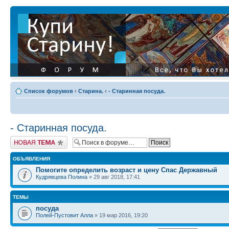
Список форумов
‹
Старина.
‹
- Старинная посуда.
- Старинная посуда.
Начать новую тему
ОБЪЯВЛЕНИЯ
Помогите определить возраст и цену Спас Державный
Кудрявцева Полина
» 29 авг 2018, 17:41
ТЕМЫ
посуда
Полей-Пустовит Алла
» 19 мар 2016, 19:20