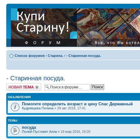
Список форумов
‹
Старина.
‹
- Старинная посуда.
- Старинная посуда.
Начать новую тему
ОБЪЯВЛЕНИЯ
Помогите определить возраст и цену Спас Державный
Кудрявцева Полина
» 29 авг 2018, 17:41
ТЕМЫ
посуда
Полей-Пустовит Алла
» 19 мар 2016, 19:20