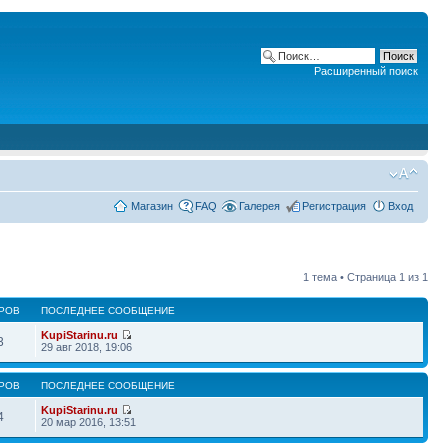
Расширенный поиск
Магазин
FAQ
Галерея
Регистрация
Вход
1 тема • Страница
1
из
1
РОВ
ПОСЛЕДНЕЕ СООБЩЕНИЕ
KupiStarinu.ru
3
29 авг 2018, 19:06
РОВ
ПОСЛЕДНЕЕ СООБЩЕНИЕ
KupiStarinu.ru
4
20 мар 2016, 13:51