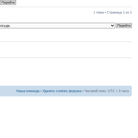
1 тема • Страница
1
из
1
Наша команда
•
Удалить cookies форума
• Часовой пояс: UTC + 3 часа