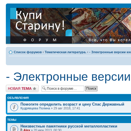
Список форумов
‹
Тематическая литература.
‹
- Электронные версии кн
- Электронные версии 
Начать новую тему
ОБЪЯВЛЕНИЯ
Помогите определить возраст и цену Спас Державный
Кудрявцева Полина
» 29 авг 2018, 17:41
ТЕМЫ
Неизвестные памятники русской металлопластики
Alex
» 20 июн 2013, 00:30