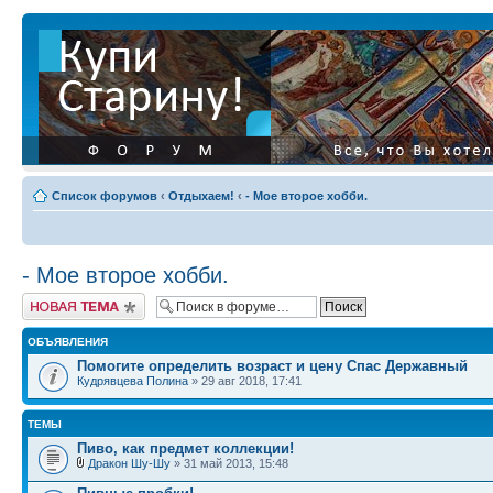
Список форумов
‹
Отдыхаем!
‹
- Мое второе хобби.
- Мое второе хобби.
Начать новую тему
ОБЪЯВЛЕНИЯ
Помогите определить возраст и цену Спас Державный
Кудрявцева Полина
» 29 авг 2018, 17:41
ТЕМЫ
Пиво, как предмет коллекции!
Дракон Шу-Шу
» 31 май 2013, 15:48