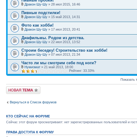
Пивные пробки!
Дракон Шу-Шу
» 28 июл 2015, 16:46
Пивные подстилки!
Дракон Шу-Шу
» 15 май 2013, 14:31
Фото как хобби!
Дракон Шу-Шу
» 17 июл 2013, 20:41
Диафильмы. Родом из детства.
Дракон Шу-Шу
» 22 июл 2013, 13:52
Строим беседку! Строительство как хобби!
Дракон Шу-Шу
» 07 июл 2013, 21:34
Часто ли мы смотрим себе под ноги?
Нумизмат
» 21 май 2013, 18:00
Рейтинг: 33.33%
Показать 
Начать новую тему
Вернуться в Список форумов
КТО СЕЙЧАС НА ФОРУМЕ
Сейчас этот форум просматривают: нет зарегистрированных пользователей и гост
ПРАВА ДОСТУПА К ФОРУМУ