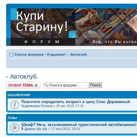
Список форумов
‹
Отдыхаем!
‹
- Автоклуб.
- Автоклуб.
Начать новую тему
ОБЪЯВЛЕНИЯ
Помогите определить возраст и цену Спас Державный
Кудрявцева Полина
» 29 авг 2018, 17:41
ТЕМЫ
Шкаф? Не-а, эксклюзивный туристический автобагажник!
Дракон Шу-Шу
» 17 июл 2013, 18:54