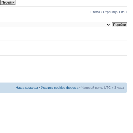
1 тема • Страница
1
из
1
Наша команда
•
Удалить cookies форума
• Часовой пояс: UTC + 3 часа