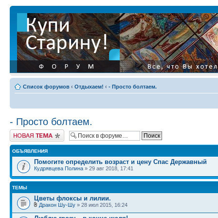
Список форумов
‹
Отдыхаем!
‹
- Просто болтаем.
- Просто болтаем.
Начать новую тему
ОБЪЯВЛЕНИЯ
Помогите определить возраст и цену Спас Державный
Кудрявцева Полина
» 29 авг 2018, 17:41
ТЕМЫ
Цветы флоксы и лилии.
Дракон Шу-Шу
» 28 июл 2015, 16:24