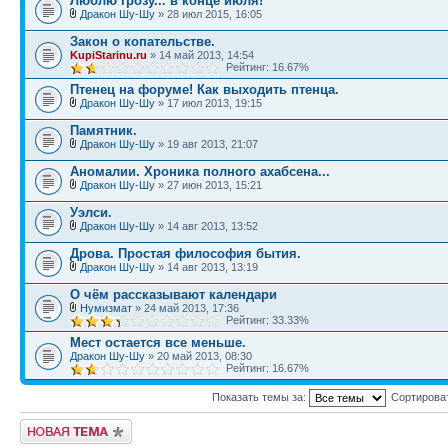
Люблю грозу... в конце июля!
Дракон Шу-Шу
» 28 июл 2015, 16:05
Закон о копательстве.
KupiStarinu.ru
» 14 май 2013, 14:54
Рейтинг: 16.67%
Птенец на форуме! Как выходить птенца.
Дракон Шу-Шу
» 17 июл 2013, 19:15
Памятник.
Дракон Шу-Шу
» 19 авг 2013, 21:07
Аномалии. Хроника полного ахабсена...
Дракон Шу-Шу
» 27 июн 2013, 15:21
Уэлси.
Дракон Шу-Шу
» 14 авг 2013, 13:52
Дрова. Простая философия бытия.
Дракон Шу-Шу
» 14 авг 2013, 13:19
О чём рассказывают календари
Нумизмат
» 24 май 2013, 17:36
Рейтинг: 33.33%
Мест остается все меньше.
Дракон Шу-Шу
» 20 май 2013, 08:30
Рейтинг: 16.67%
Показать темы за:
Сортирова
Начать новую тему