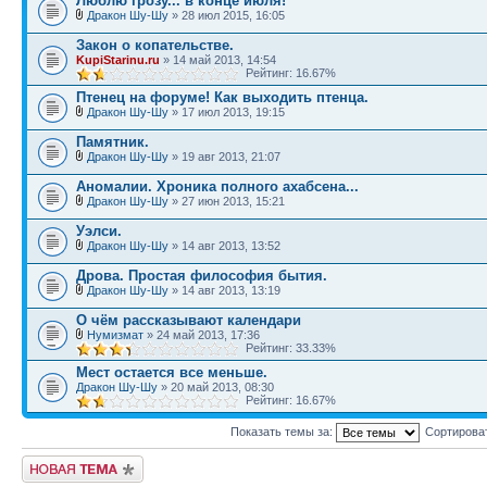
Люблю грозу... в конце июля!
Дракон Шу-Шу
» 28 июл 2015, 16:05
Закон о копательстве.
KupiStarinu.ru
» 14 май 2013, 14:54
Рейтинг: 16.67%
Птенец на форуме! Как выходить птенца.
Дракон Шу-Шу
» 17 июл 2013, 19:15
Памятник.
Дракон Шу-Шу
» 19 авг 2013, 21:07
Аномалии. Хроника полного ахабсена...
Дракон Шу-Шу
» 27 июн 2013, 15:21
Уэлси.
Дракон Шу-Шу
» 14 авг 2013, 13:52
Дрова. Простая философия бытия.
Дракон Шу-Шу
» 14 авг 2013, 13:19
О чём рассказывают календари
Нумизмат
» 24 май 2013, 17:36
Рейтинг: 33.33%
Мест остается все меньше.
Дракон Шу-Шу
» 20 май 2013, 08:30
Рейтинг: 16.67%
Показать темы за:
Сортирова
Начать новую тему