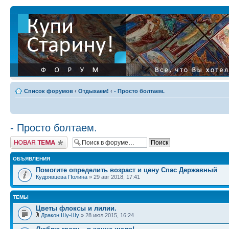
Список форумов
‹
Отдыхаем!
‹
- Просто болтаем.
- Просто болтаем.
Начать новую тему
ОБЪЯВЛЕНИЯ
Помогите определить возраст и цену Спас Державный
Кудрявцева Полина
» 29 авг 2018, 17:41
ТЕМЫ
Цветы флоксы и лилии.
Дракон Шу-Шу
» 28 июл 2015, 16:24