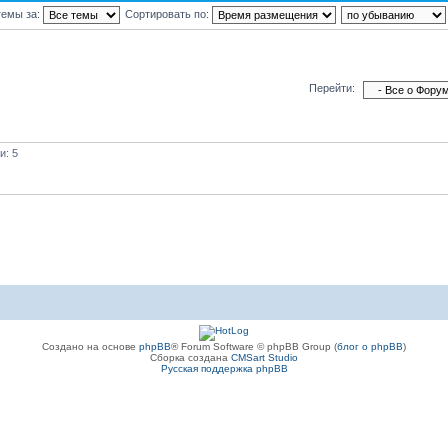
темы за:
Сортировать по:
Перейти:
и: 5
Создано на основе
phpBB
® Forum Software © phpBB Group (
блог о phpBB
)
Сборка создана
CMSart Studio
Русская поддержка phpBB