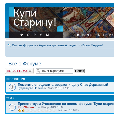
Список форумов
‹
Административный раздел.
‹
- Все о Форуме!
- Все о Форуме!
Начать новую тему
ОБЪЯВЛЕНИЯ
Помогите определить возраст и цену Спас Державный
Кудрявцева Полина
» 29 авг 2018, 17:41
ТЕМЫ
Приветствуем Участников на новом форуме "Купи старин
KupiStarinu.ru
» 18 апр 2013, 18:05
Рейтинг: 16.67%