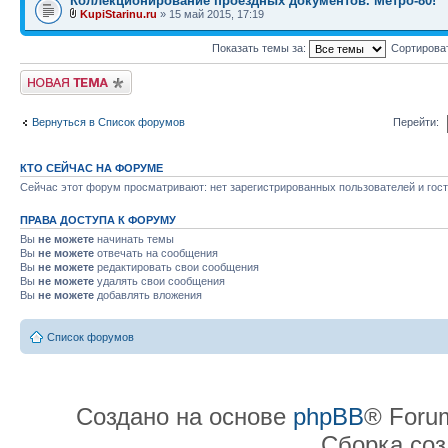
Коллекционирование проездных документов. Метро-80!
KupiStarinu.ru
» 15 май 2015, 17:19
Показать темы за:
Сортирова
Начать новую тему
Вернуться в Список форумов
Перейти:
КТО СЕЙЧАС НА ФОРУМЕ
Сейчас этот форум просматривают: нет зарегистрированных пользователей и гост
ПРАВА ДОСТУПА К ФОРУМУ
Вы
не можете
начинать темы
Вы
не можете
отвечать на сообщения
Вы
не можете
редактировать свои сообщения
Вы
не можете
удалять свои сообщения
Вы
не можете
добавлять вложения
Список форумов
Создано на основе
phpBB
® Forum
Сборка со