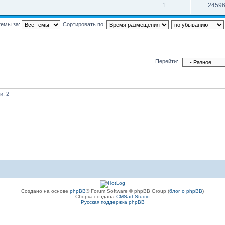
1
2459
темы за:
Сортировать по:
Перейти:
и: 2
Создано на основе
phpBB
® Forum Software © phpBB Group (
блог о phpBB
)
Сборка создана
CMSart Studio
Русская поддержка phpBB