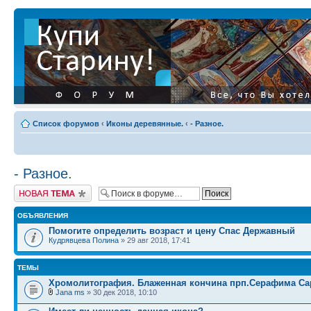
Список форумов
‹
Иконы деревянные.
‹
- Разное.
- Разное.
Начать новую тему
ОБЪЯВЛЕНИЯ
Помогите определить возраст и цену Спас Державный
Кудрявцева Полина
» 29 авг 2018, 17:41
ТЕМЫ
Хромолитография. Блаженная кончина прп.Серафима Са
Jana ms
» 30 дек 2018, 10:10