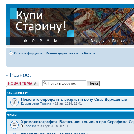
Список форумов
‹
Иконы деревянные.
‹
- Разное.
- Разное.
Начать новую тему
ОБЪЯВЛЕНИЯ
Помогите определить возраст и цену Спас Державный
Кудрявцева Полина
» 29 авг 2018, 17:41
ТЕМЫ
Хромолитография. Блаженная кончина прп.Серафима Са
Jana ms
» 30 дек 2018, 10:10