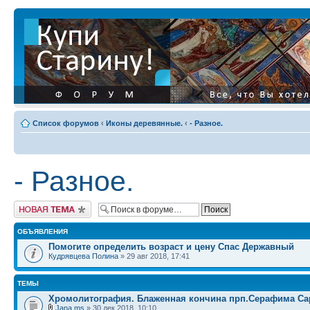
Список форумов
‹
Иконы деревянные.
‹
- Разное.
- Разное.
Начать новую тему
ОБЪЯВЛЕНИЯ
Помогите определить возраст и цену Спас Державный
Кудрявцева Полина
» 29 авг 2018, 17:41
ТЕМЫ
Хромолитография. Блаженная кончина прп.Серафима Са
Jana ms
» 30 дек 2018, 10:10