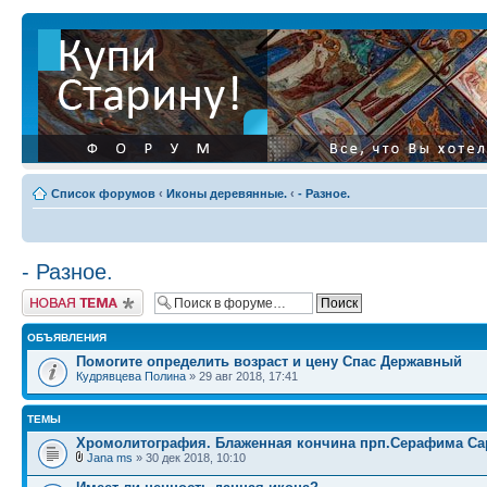
Список форумов
‹
Иконы деревянные.
‹
- Разное.
- Разное.
Начать новую тему
ОБЪЯВЛЕНИЯ
Помогите определить возраст и цену Спас Державный
Кудрявцева Полина
» 29 авг 2018, 17:41
ТЕМЫ
Хромолитография. Блаженная кончина прп.Серафима Са
Jana ms
» 30 дек 2018, 10:10