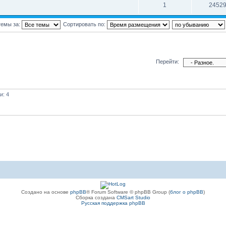
1
2452
темы за:
Сортировать по:
Перейти:
и: 4
Создано на основе
phpBB
® Forum Software © phpBB Group (
блог о phpBB
)
Сборка создана
CMSart Studio
Русская поддержка phpBB