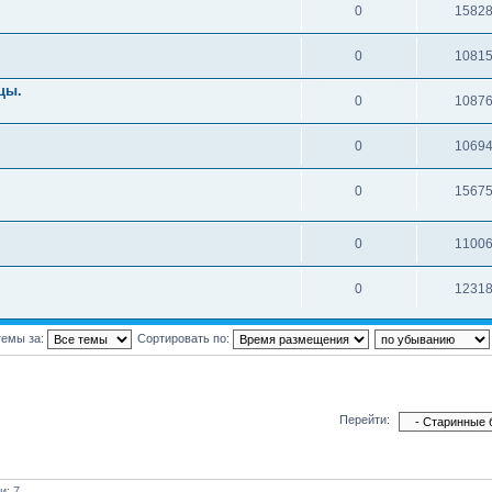
0
1582
0
1081
цы.
0
1087
0
1069
0
1567
0
1100
0
1231
темы за:
Сортировать по:
Перейти:
и: 7