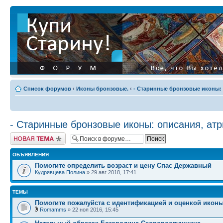
Список форумов
‹
Иконы бронзовые.
‹
- Старинные бронзовые иконы: 
- Старинные бронзовые иконы: описания, атр
Начать новую тему
ОБЪЯВЛЕНИЯ
Помогите определить возраст и цену Спас Державный
Кудрявцева Полина
» 29 авг 2018, 17:41
ТЕМЫ
Помогите пожалуйста с идентификацией и оценкой икон
Romamms
» 22 ноя 2016, 15:45