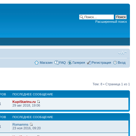
Расширенный поиск
Магазин
FAQ
Галерея
Регистрация
Вход
Тем: 8 • Страница
1
из
1
РОВ
ПОСЛЕДНЕЕ СООБЩЕНИЕ
KupiStarinu.ru
1
29 авг 2018, 19:06
РОВ
ПОСЛЕДНЕЕ СООБЩЕНИЕ
Romamms
1
23 ноя 2016, 09:20