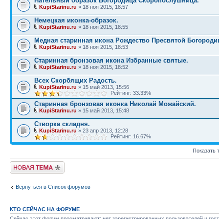
Нательный образок Богородица Скоропослушница.
KupiStarinu.ru
» 18 ноя 2015, 18:57
Немецкая иконка-образок.
KupiStarinu.ru
» 18 ноя 2015, 18:55
Медная старинная икона Рождество Пресвятой Богороди
KupiStarinu.ru
» 18 ноя 2015, 18:53
Старинная бронзовая икона Избранные святые.
KupiStarinu.ru
» 18 ноя 2015, 18:52
Всех Скорбящих Радость.
KupiStarinu.ru
» 15 май 2013, 15:56
Рейтинг: 33.33%
Старинная бронзовая иконка Николай Можайский.
KupiStarinu.ru
» 15 май 2013, 15:48
Створка складня.
KupiStarinu.ru
» 23 апр 2013, 12:28
Рейтинг: 16.67%
Показать 
Начать новую тему
Вернуться в Список форумов
КТО СЕЙЧАС НА ФОРУМЕ
Сейчас этот форум просматривают: нет зарегистрированных пользователей и гост