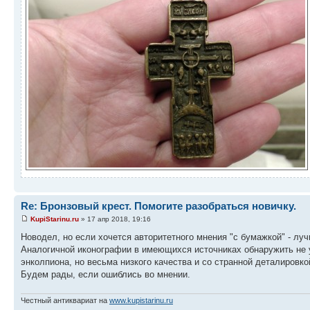
Re: Бронзовый крест. Помогите разобраться новичку.
KupiStarinu.ru
» 17 апр 2018, 19:16
Новодел, но если хочется авторитетного мнения "с бумажкой" - лу
Аналогичной иконографии в имеющихся источниках обнаружить не у
энколпиона, но весьма низкого качества и со странной деталировко
Будем рады, если ошиблись во мнении.
Честный антиквариат на
www.kupistarinu.ru