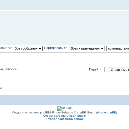
ения за:
Сортировать по:
ка, вопросы.
Перейти:
и: 5
Создано на основе
phpBB
® Forum Software © phpBB Group (
блог о phpBB
)
Сборка создана
CMSart Studio
Русская поддержка phpBB