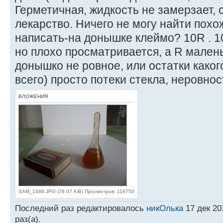
Герметичная, жидкость не замерзает, с
лекарство. Ничего не могу найти похож
написать-на донышке клеймо? 10R . 10
но плохо просматривается, а R малень
донышко не ровное, или остатки какого
всего) просто потеки стекла, неровнос
ВЛОЖЕНИЯ
SAM_1489.JPG (78.07 KiB) Просмотров: 118750
Последний раз редактировалось
никОлька
17 дек 20
раз(а).