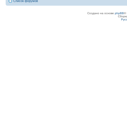
Список форумов
Создано на основе
phpBB
® 
Сборк
Рус