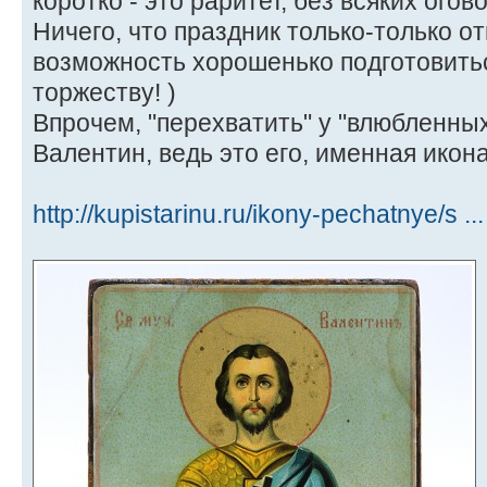
коротко - это раритет, без всяких огов
Ничего, что праздник только-только от
возможность хорошенько подготовить
торжеству! )
Впрочем, "перехватить" у "влюбленных"
Валентин, ведь это его, именная икона!
http://kupistarinu.ru/ikony-pechatnye/s .