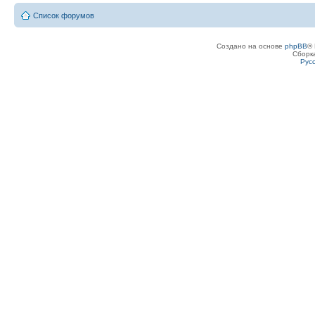
Список форумов
Создано на основе
phpBB
® 
Сборк
Рус