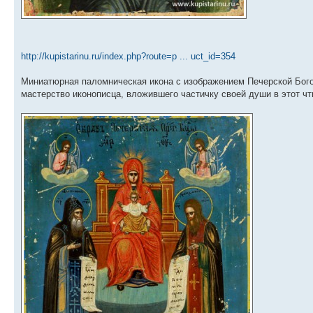
http://kupistarinu.ru/index.php?route=p ... uct_id=354
Миниатюрная паломническая икона с изображением Печерской Богор
мастерство иконописца, вложившего частичку своей души в этот ч