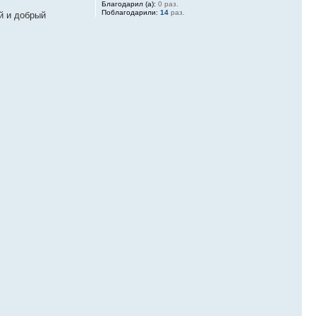
Благодарил (а):
0 раз.
Поблагодарили:
14
раз.
й и добрый