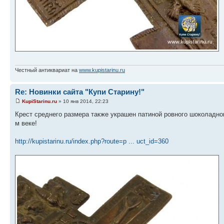
Честный антиквариат на
www.kupistarinu.ru
Re: Новинки сайта "Купи Старину!"
KupiStarinu.ru
» 10 янв 2014, 22:23
Крест среднего размера также украшен патиной ровного шоколадно
м веке!
http://kupistarinu.ru/index.php?route=p ... uct_id=360