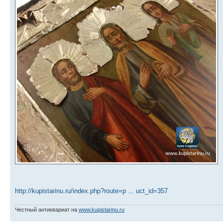
http://kupistarinu.ru/index.php?route=p ... uct_id=357
Честный антиквариат на
www.kupistarinu.ru