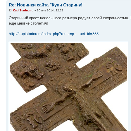
Re: Новинки сайта "Купи Старину!"
KupiStarinu.ru
» 10 янв 2014, 22:22
Старинный крест небольшого размера радует своей сохранностью. К
еще многие столетия!
http://kupistarinu.ru/index.php?route=p ... uct_id=358