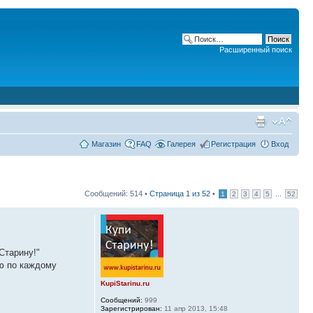
Расширенный поиск
Магазин
FAQ
Галерея
Регистрация
Вход
Сообщений: 514 •
Страница
1
из
52
•
...
1
2
3
4
5
52
Старину!"
ю по каждому
KupiStarinu.ru
Сообщений:
999
Зарегистрирован:
11 апр 2013, 15:48