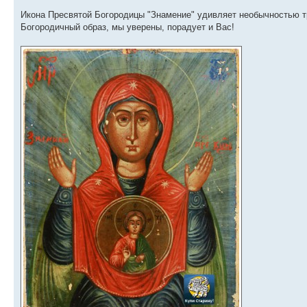
Икона Пресвятой Богородицы "Знамение" удивляет необычностью т
Богородичный образ, мы уверены, порадует и Вас!