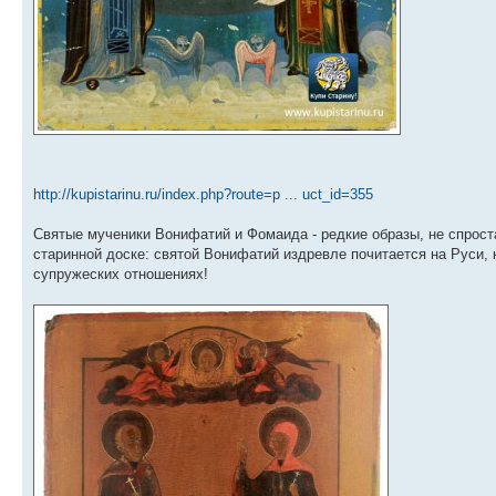
http://kupistarinu.ru/index.php?route=p ... uct_id=355
Святые мученики Вонифатий и Фомаида - редкие образы, не спроста
старинной доске: святой Вонифатий издревле почитается на Руси,
супружеских отношениях!