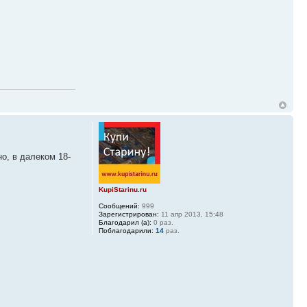
о, в далеком 18-
KupiStarinu.ru
Сообщений:
999
Зарегистрирован:
11 апр 2013, 15:48
Благодарил (а):
0 раз.
Поблагодарили:
14
раз.