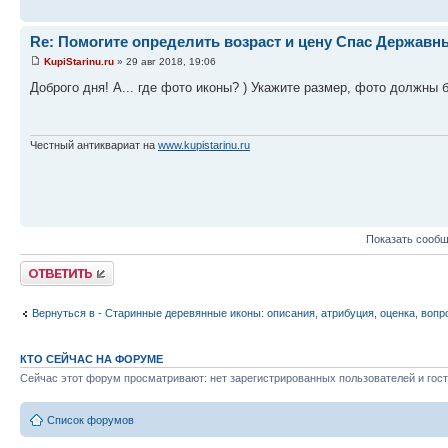
Re: Помогите определить возраст и цену Спас Державн
KupiStarinu.ru
» 29 авг 2018, 19:06
Доброго дня! А... где фото иконы? ) Укажите размер, фото должны 
Честный антиквариат на
www.kupistarinu.ru
Показать сообщ
Ответить
Вернуться в - Старинные деревянные иконы: описания, атрибуция, оценка, вопр
КТО СЕЙЧАС НА ФОРУМЕ
Сейчас этот форум просматривают: нет зарегистрированных пользователей и гост
Список форумов