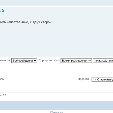
ый
быть качественные, с двух сторон.
ения за:
Сортировать по:
осы.
Перейти:
и: 26