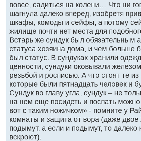
вовсе, садиться на колени… Что ни го
шагнула далеко вперед, изобретя при
шкафы, комоды и сейфы, а потому се
жилище почти нет места для подобног
Встарь же сундук был обязательным 
статуса хозяина дома, и чем больше 
был статус. В сундуках хранили одежд
ценности, сундуки оковывали железо
резьбой и росписью. А что стоят те из
которые были пятнадцать человек и б
Сундук во главу угла, сундук – не тол
на нем еще посидеть и поспать можно 
вот с таким ножичком» - помните у Ра
комнаты и защита от вора (даже двое
подымут, а если и подымут, то далеко 
вскроют).