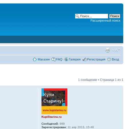
Расширенный поиск
Магазин
FAQ
Галерея
Регистрация
Вход
1 сообщение • Страница
1
из
1
KupiStarinu.ru
Сообщений:
999
Зарегистрирован:
11 апр 2013, 15:48