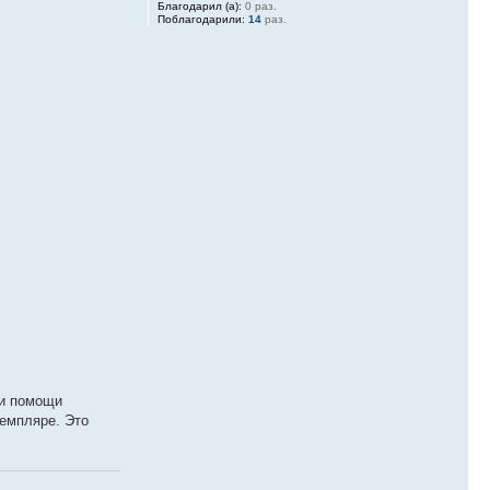
Благодарил (а):
0 раз.
Поблагодарили:
14
раз.
ри помощи
земпляре. Это