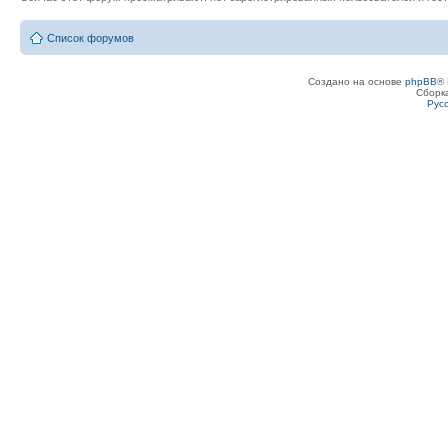
Список форумов
Создано на основе
phpBB
® 
Сборк
Рус