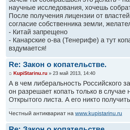
научные исследования, хочешь собрат
После получения лицензии от власте
согласие собственника земли, желате
- Китай запрещено
- Канарские о-ва (Тенерифе) а тут коп
вздумается!
Re: Закон о копательстве.
KupiStarinu.ru
» 23 май 2013, 14:40
А в чем либеральность Российского з
он разрешает копать только в случае 
Открытого листа. А его никто получит
Честный антиквариат на
www.kupistarinu.ru
Re: Закон о копательстве.