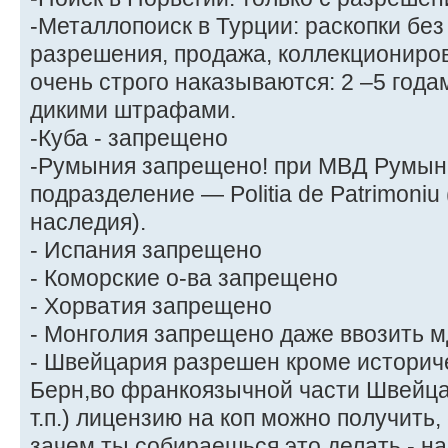
-Металлопоиск в Турции: раскопки бе
разрешения, продажа, коллекциониро
очень строго наказываются: 2 –5 год
дикими штрафами.
-Куба - запрещено
-Румыния запрещено! при МВД Румын
подразделение — Politia de Patrimoniu
наследия).
- Испания запрещено
- Коморские о-ва запрещено
- Хорватия запрещено
- Монголия запрещено даже ввозить мд
- Швейцария разрешен кроме историче
Берн,во франкоязычной части Швейца
т.п.) лицензию на коп можно получить
зачем ты собираешься это делать - н