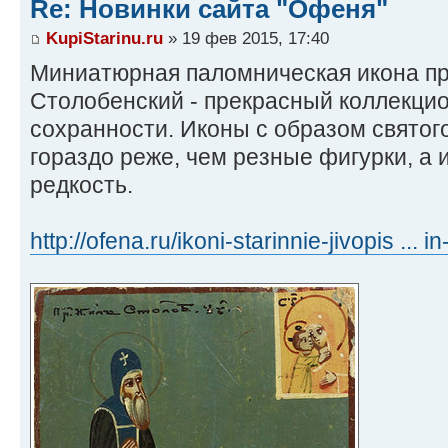
Re: Новинки сайта "Офеня"
KupiStarinu.ru
» 19 фев 2015, 17:40
Миниатюрная паломническая икона п
Столобенский - прекрасный коллекци
сохранности. Иконы с образом святог
гораздо реже, чем резные фигурки, а
редкость.
http://ofena.ru/ikoni-starinnie-jivopis ... i