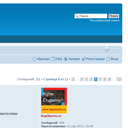
Расширенный поиск
Магазин
FAQ
Галерея
Регистрация
Вход
Сообщений: 111 •
Страница
6
из
12
•
...
...
1
3
4
5
6
7
8
9
12
ровителями
KupiStarinu.ru
Сообщений:
999
Зарегистрирован:
11 апр 2013, 15:48