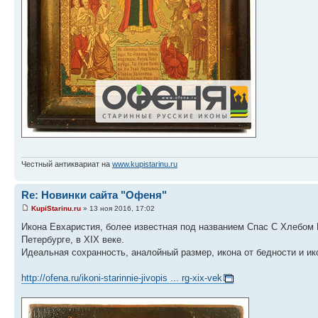
Честный антиквариат на
www.kupistarinu.ru
Re: Новинки сайта "Офеня"
KupiStarinu.ru
» 13 ноя 2016, 17:02
Икона Евхаристия, более известная под названием Спас С Хлебом 
Петербурге, в XIX веке.
Идеальная сохранность, аналойный размер, икона от бедности и и
http://ofena.ru/ikoni-starinnie-jivopis ... rg-xix-vek