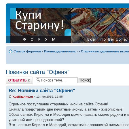
Список форумов
‹
Иконы деревянные.
‹
- Старинные деревянные иконы
Новинки сайта "Офеня"
Ответить
Re: Новинки сайта "Офеня"
KupiStarinu.ru
» 13 ноя 2016, 16:56
Огромное поступление старинных икон на сайте Офеня!
Сначала представим две печатные иконы, а затем - живописные!
Образ святых Кирилла и Мефодия можно назвать смело редким и в
учителей или преподавателей?
Это - святые Кирилл и Мефодий, создатели славянской письменнос