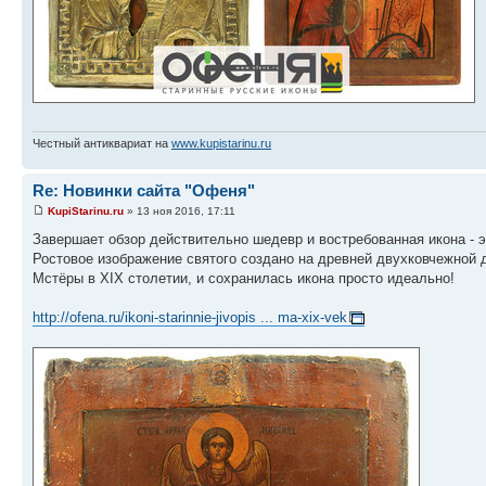
Честный антиквариат на
www.kupistarinu.ru
Re: Новинки сайта "Офеня"
KupiStarinu.ru
» 13 ноя 2016, 17:11
Завершает обзор действительно шедевр и востребованная икона - 
Ростовое изображение святого создано на древней двухковчежной 
Мстёры в XIX столетии, и сохранилась икона просто идеально!
http://ofena.ru/ikoni-starinnie-jivopis ... ma-xix-vek