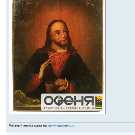
Честный антиквариат на
www.kupistarinu.ru