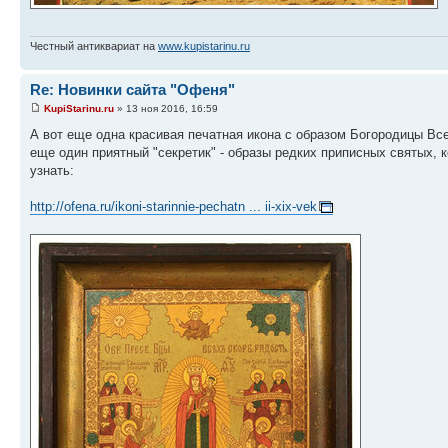
Честный антиквариат на
www.kupistarinu.ru
Re: Новинки сайта "Офеня"
KupiStarinu.ru
» 13 ноя 2016, 16:59
А вот еще одна красивая печатная икона с образом Богородицы Все
еще один приятный "секретик" - образы редких приписных святых, 
узнать:
http://ofena.ru/ikoni-starinnie-pechatn ... ii-xix-vek