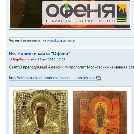
Честный антиквариат на
www.kupistarinu.ru
Re: Новинки сайта "Офеня"
KupiStarinu.ru
» 13 ноя 2016, 17:08
Святой преподобный Алексий митрополит Московский - именная ста
http://ofena.ru/ikoni-starinnie-jivopis ... ma-xix-vek