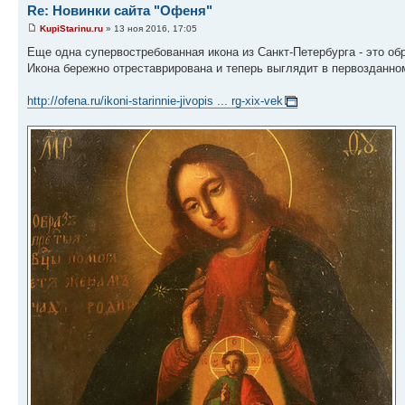
Re: Новинки сайта "Офеня"
KupiStarinu.ru
» 13 ноя 2016, 17:05
Еще одна супервостребованная икона из Санкт-Петербурга - это о
Икона бережно отреставрирована и теперь выглядит в первозданно
http://ofena.ru/ikoni-starinnie-jivopis ... rg-xix-vek