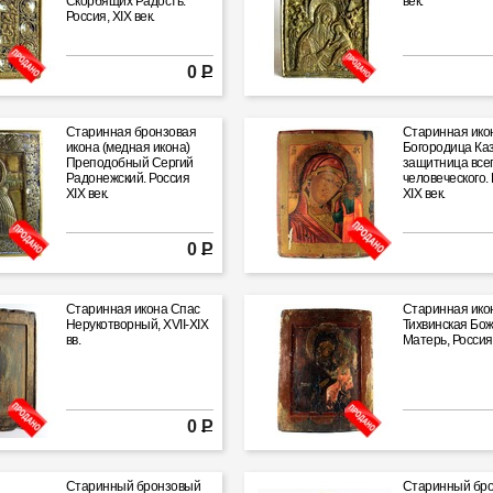
Скорбящих Радость.
век.
Россия, XIX век.
0 Р
Старинная бронзовая
Старинная ико
икона (медная икона)
Богородица Каз
Преподобный Сергий
защитница все
Радонежский. Россия
человеческого. 
XIX век.
XIX век.
0 Р
Старинная икона Спас
Старинная ико
Нерукотворный, XVII-XIX
Тихвинская Бо
вв.
Матерь, Россия,
0 Р
Старинный бронзовый
Старинный бр