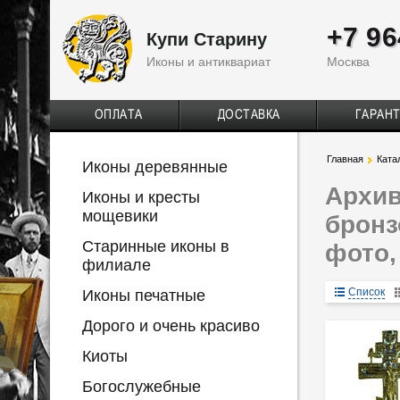
+7 96
Купи Старину
Иконы и антиквариат
Москва
ОПЛАТА
ДОСТАВКА
ГАРАН
Главная
Ката
Иконы деревянные
Архив
Иконы и кресты
мощевики
бронз
Старинные иконы в
фото,
филиале
Список
Иконы печатные
Дорого и очень красиво
Киоты
Богослужебные