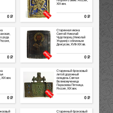
Георгия о змие. Россия,
XIX век.
0 Р
0 Р
на
Старинная икона
анская,
Святой Николай
го рода
Чудотворец (Николай
Россия,
Угодник) с облачным
Деисусом, XVIII-XIX вв.
0 Р
0 Р
на
Старинный бронзовый
жья
литой дорожный
 XIX век.
складень Святая
Великомученица
Параскева Пятница.
Россия, XIX век.
0 Р
0 Р
онзовый
Старинный бронзовый