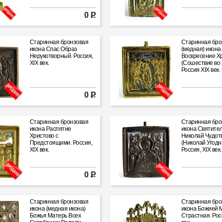
0 Р
Старинная бронзовая
Старинная бро
икона Спас Образ
(медная) икона
Нерукотворный. Россия,
Воскресение Х
XIX век.
(Сошествие во 
Россия XIX век.
0 Р
Старинная бронзовая
Старинная бро
икона Распятие
икона Святите
Христово с
Николай Чудот
Предстоящими. Россия,
(Николай Угодни
XIX век.
Россия, XIX век.
0 Р
Старинная бронзовая
Старинная бро
икона (медная икона)
икона Божией 
Божья Матерь Всех
Страстная. Рос