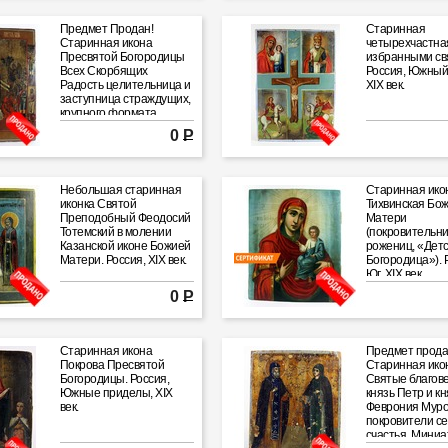
Предмет Продан!
Старинная
Старинная икона
четырехчастная
Пресвятой Богородицы
избранными св
Всех Скорбящих
Россия, Южный 
Радость целительница и
XIX век.
заступница страждущих,
крупного формата.
Россия, XIX век.
0 Р
Небольшая старинная
Старинная ико
иконка Святой
Тихвинская Бо
Преподобный Феодосий
Матери
Тотемский в молении
(покровительн
Казанской иконе Божией
рожениц, «Дет
Матери. Россия, XIX век.
Богородица»). 
Юг, XIX век.
0 Р
Старинная икона
Предмет прода
Покрова Пресвятой
Старинная ико
Богородицы. Россия,
Святые благов
Южные приделы, XIX
князь Петр и кн
век.
Феврония Муро
покровители с
счастья. Мини