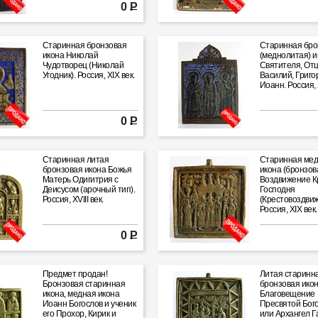
письмо. Россия,
0 Р
Старинная бронзовая
Старинная бро
икона Николай
(меднолитая) и
Чудотворец (Николай
Святителя, От
Угодник). Россия, XIX век.
Василий, Григо
Иоанн. Россия, 
0 Р
Старинная литая
Старинная ме
бронзовая икона Божья
икона (бронзов
Матерь Одигитрия с
Воздвижение К
Деисусом (арочный тип).
Господня
Россия, XVIII век.
(Крестовоздвиж
Россия, XIX век.
0 Р
Предмет продан!
Литая старинн
Бронзовая старинная
бронзовая ико
икона, медная икона
Благовещение
Иоанн Богослов и ученик
Пресвятой Бог
его Прохор, Кирик и
или Архангел Г