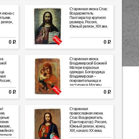
Старинная икона Спас
 икона с
Вседержитель
ятыми.
Пантократор крупного
регион,
размера. Россия,
Южный регион, XIX век.
0 Р
0 Р
на
Старинная икона
жией
Владимирской Божией
Матери в красных
ица
одеждах. Богородица
ская
Владимирская –
Россия,
покровительница и
заступница Москвы.
Россия, XIX век.
0 Р
0 Р
н!
Старинная
нка
православная икона
ерные
Спас Вседержитель
ягиня
(Пантократор). Россия,
мские,
Южный регион, конец
емейного
XIX, начало XX века.
атюрное