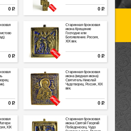
0 Р
0 Р
нзовая
Старинная бронзовая
икона Крещение
ристово
Господне или
ад).
Богоявление. Россия,
XIX век.
0 Р
0 Р
нзовая
Старинная бронзовая
ль
икона (медная икона)
ворец
Святитель Николай
к).
Чудотворец. Россия, XIX
век.
0 Р
0 Р
нзовая
Старинная бронзовая
Матери
икона Святой Георгий
сия, XIX
Победоносец. Чудо