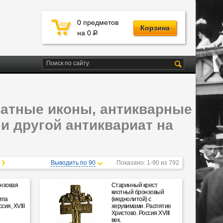
0 предметов
Корзина
на 0 Р
чатные иконы, антикварные
и другой антиквариат на
Выводить по 90
Показано: 1-90 из 792
нзовая
Старинный крест
киотный бронзовый
ипа
(меднолитой) с
сия, XVIII
херувимами. Распятие
Христово. Россия XVIII
век.