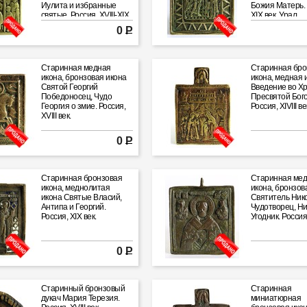
Иулита и избранные
Божия Матерь. 
святые. Россия, XVIII-XIX
XIX век, Урал.
вв.
0 Р
Старинная медная
Старинная бро
икона, бронзовая икона
икона, медная 
Святой Георгий
Введение во Х
Победоносец, Чудо
Пресвятой Бог
Георгия о змие. Россия,
Россия, XIVIII ве
XVIII век.
0 Р
Старинная бронзовая
Старинная ме
икона, меднолитая
икона, бронзов
икона Святые Власий,
Святитель Ник
Антипа и Георгий.
Чудотворец, Н
Россия, XIX век.
Угодник. Россия,
0 Р
Старинный бронзовый
Старинная
дукач Мария Терезия.
миниатюрная