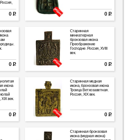
Россия,
0 Р
0 Р
нзовая
Старинная
икона
миниатюрная
рам
бронзовая икона
ородицы.
Преображение
к.
Господне. Россия, XVIII
век.
0 Р
0 Р
днолитая
Старинная медная
ая икона
икона, бронзовая икона
олай
Троица Ветхозаветная.
иколай
Россия, XIX век.
 XIX век.
0 Р
0 Р
Старинная бронзовая
икона (медная икона)