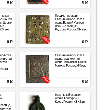
 XIX век.
0 Р
0 Р
нзовая
Предмет продан!
конка Три
Старинная бронзовая
цы Церкви
икона Божией Матери
рий,
Всех Скорбящих
XIX век.
Радость. Россия, XIX век.
0 Р
0 Р
днолитая
Старинная бронзовая
ая икона)
икона, меднолитая
реста
икона Тихвинская Божия
Матерь. Россия, XIX век.
ение).
0 Р
0 Р
ая
Нательный образок-
на
иконка Голгофский
Крест. Россия, XII-XIII вв.
ородице,
авриил и