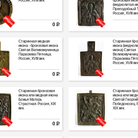
Россия, XVIII век.
бронзовая ико
(меднолитая ик
Преподобный Т
Россия, XVIII век
0 Р
Старинная медная
Старинная бро
икона - бронзовая икона
икона (меднол
Святая Великомученица
икона) Святая
Параскева Пятница.
Великомучени
Россия, XVIII век.
Параскева Пят
Россия, XVIII век
0 Р
Старинная бронзовая
Старинная бро
икона или медная икона
икона или медн
Божья Матерь
Святой Георги
Страстная. Россия, XIX
Победоносец. Р
век.
XIX век.
0 Р