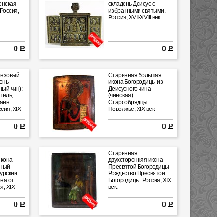
енская
складень Деисус с
Россия,
избранными святыми.
Россия, XVII-XVIII век.
0 Р
0 Р
онзовый
Старинная большая
ень
икона Богородицы из
ный чин):
Деисусного чина
тель,
(чиновая).
оанн
Старообрядцы.
сия, XIX
Поволжье, XIX век.
0 Р
0 Р
Старинная
икона
двухсторонняя икона
дный
Пресвятой Богородицы
урский
Рождество Пресвятой
она от
Богородицы. Россия, XIX
я, XIX
век.
0 Р
0 Р