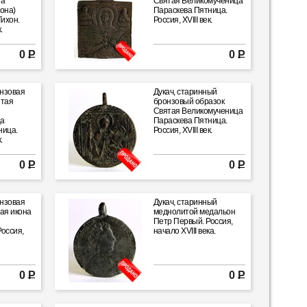
на
Святая Великомученица
она)
Параскева Пятница.
ихон.
Россия, XVIII век.
.
0 Р
0 Р
нзовая
Дукач, старинный
итая
бронзовый образок
Святая Великомученица
ца
Параскева Пятница.
ница.
Россия, XVIII век.
.
0 Р
0 Р
нзовая
Дукач, старинный
ая икона
меднолитой медальон
й
Петр Первый. Россия,
оссия,
начало XVIII века.
0 Р
0 Р