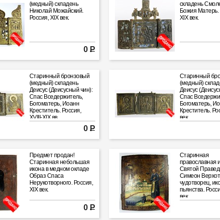
(медный) складень
складень Смол
Николай Можайский.
Божия Матерь. 
Россия, XIX век.
XIX век.
0 Р
Старинный бронзовый
Старинный бр
(медный) складень
(медный) склад
Деисус (Деисусный чин):
Деисус (Деисус
Спас Вседержитель,
Спас Вседержи
Богоматерь, Иоанн
Богоматерь, И
Креститель. Россия,
Креститель. Рос
XVIII-XIX вв.
век.
0 Р
Предмет продан!
Старинная
Старинная небольшая
православная 
икона в медном окладе
Святой Праве
Образ Спаса
Симеон Верхот
Нерукотворного. Россия,
чудотворец, ик
XIX век.
пьянства. Росси
век.
0 Р