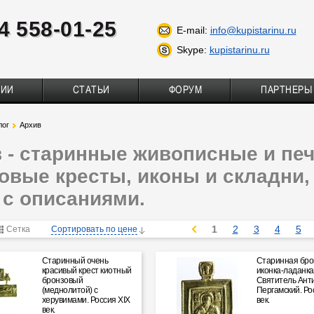
4 558-01-25
E-mail:
info@kupistarinu.ru
Skype:
kupistarinu.ru
ТИИ
СТАТЬИ
ФОРУМ
ПАРТНЕРЫ
лог
Архив
 - старинные живописные и пе
овые кресты, иконы и складни, 
 с описаниями.
1
2
3
4
5
Сетка
Сортировать по цене
Старинный очень
Старинная бро
красивый крест киотный
иконка-ладанка
бронзовый
Святитель Ант
(меднолитой) с
Пергамский. Рос
херувимами. Россия XIX
век.
век.