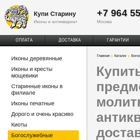
+7 964 5
Купи Старину
Иконы и антиквариат
Москва
ОПЛАТА
ДОСТАВКА
ГАРАНТИИ
Главная
Каталог
Бого
Иконы деревянные
Купит
Иконы и кресты
мощевики
предм
Старинные иконы в
филиале
молит
Иконы печатные
антик
Дорого и очень красиво
Киоты
доста
Богослужебные