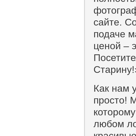
фотограф
сайте. С
подаче м
ценой – 
Посетите
Старину!
Как нам 
просто! 
которому
любом ло
красивые