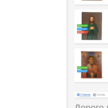
Список
Сетка
Дорого 