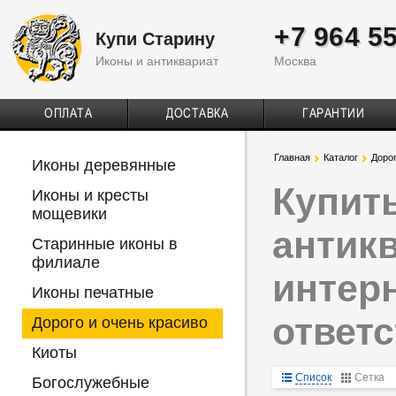
+7 964 5
Купи Старину
Иконы и антиквариат
Москва
ОПЛАТА
ДОСТАВКА
ГАРАНТИИ
Главная
Каталог
Дорог
Иконы деревянные
Купит
Иконы и кресты
мощевики
антик
Старинные иконы в
филиале
интерн
Иконы печатные
ответс
Дорого и очень красиво
Киоты
Список
Сетка
Богослужебные