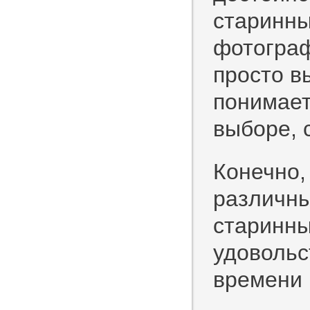
старинны
фотограф
просто в
понимает
выборе, 
Конечно,
различны
старинны
удовольс
времени 