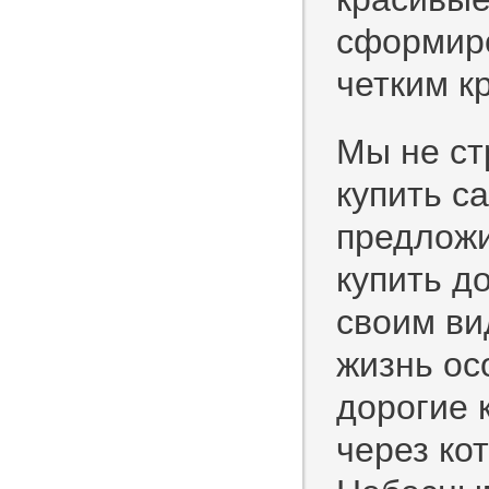
сформиро
четким к
Мы не ст
купить с
предложи
купить д
своим ви
жизнь ос
дорогие 
через ко