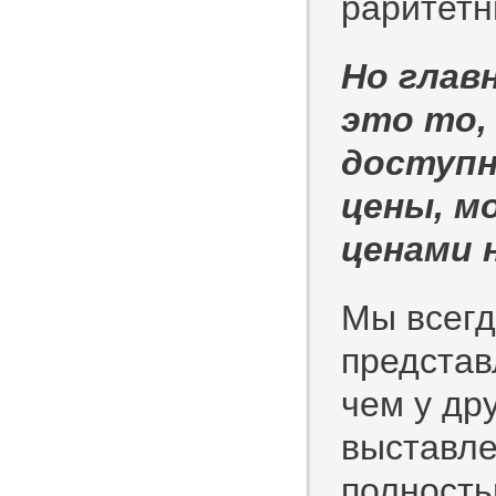
раритетн
Но глав
это то,
доступн
цены, м
ценами 
Мы всегд
представ
чем у др
выставле
полность