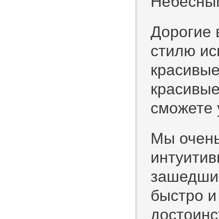
Небесны
Дорогие 
стилю ис
красивые
красивые
сможете 
Мы очень
интуитив
зашедший
быстро и
достоинс