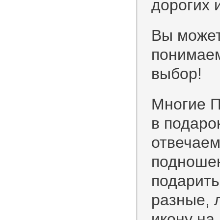
дорогих 
Вы может
понимаем
выбор!
Многие П
в подаро
отвечаем
подношен
подарить
разные, 
икону на