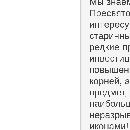
Мы знаем
Пресвято
интересу
старинны
редкие п
инвестиц
повышенн
корней, 
предмет,
наибольш
неразрыв
иконами!