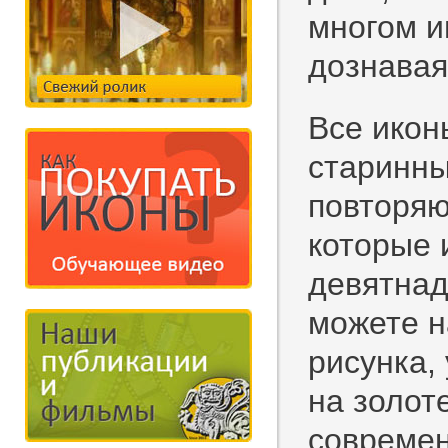
многом и
дознавая
Все икон
старинны
повторяю
которые 
девятнад
можете н
рисунка,
на золот
современ