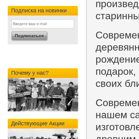
произвед
Подписка на новинки
старинны
Современ
деревянн
рождение
подарок, 
Почему у нас?
своих бл
Современ
нашем са
Действующие Акции
изготовл