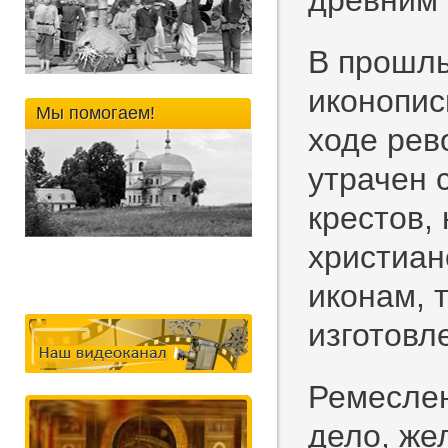
древним 
В прошлы
иконопис
Мы помогаем!
ходе рев
утрачен 
крестов,
христиан
иконам, 
изготовл
Ремеслен
дело, же