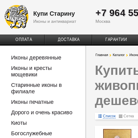
+7 964 5
Купи Старину
Иконы и антиквариат
Москва
ОПЛАТА
ДОСТАВКА
ГАРАНТИИ
Главная
Каталог
Икон
Иконы деревянные
Купит
Иконы и кресты
мощевики
живоп
Старинные иконы в
филиале
дешев
Иконы печатные
Дорого и очень красиво
Список
Сетка
Киоты
Богослужебные