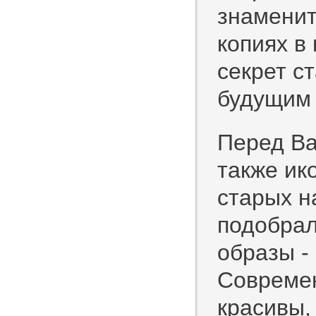
знаменит
копиях в
секрет с
будущим 
Перед Ва
также ик
старых н
подобрал
образы -
Современ
красивы,