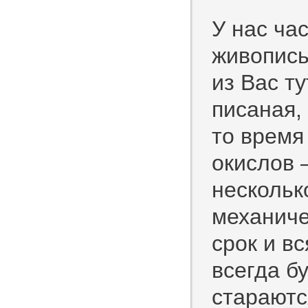
У нас ча
живопись
из Вас т
писаная,
то время
окислов 
нескольк
механиче
срок и в
всегда б
стараютс